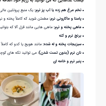
لیست غذاهایی که می توانید به رژیم خود اضافه ک
تخم مرغ هم زده یا آب پز نرم
:
یک منبع پروتئین عالی 
پاستا و ماکارونی نرم
:
مطمئن شوید که کاملاً پخته و نر
ماهی پخته و نرم:
ماهی هایی مانند قزل آلا که بتوانید 
برنج نرم و کته
سبزیجات پخته و له شده:
مانند هویج یا کدو که کاملاً 
نان نرم (بدون تست شدن)
:
می توانید تکه های کوچک 
پنیر نرم و خامه ای