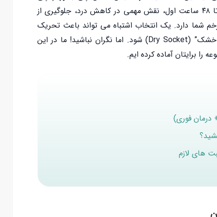
نخوریم؟” انتخاب درست غذاها و نوشیدنی ها در ۲۴ تا ۴۸ ساعت اول، نقش مهمی در کاهش درد، جلوگیری از
زخم شما دارد. یک انتخاب اشتباه می تواند باعث تحریک
لخته خون، عفونت و یک عارضه دردناک به نام “حفره خشک” (Dry Socket) شود. اما نگران نباشید! ما در این
 را برایتان آماده کرده ایم.
 درمان فوری)
کشید؟
بت های لازم