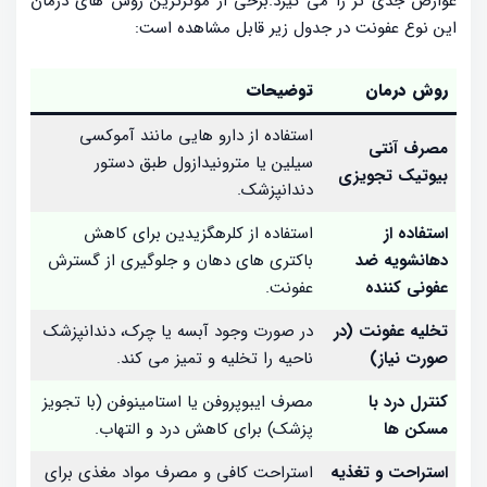
عوارض جدی تر را می گیرد.برخی از مؤثرترین روش های درمان
این نوع عفونت در جدول زیر قابل مشاهده است:
روش درمان
توضیحات
استفاده از دارو هایی مانند آموکسی‌
مصرف آنتی‌
سیلین یا مترونیدازول طبق دستور
بیوتیک تجویزی
دندانپزشک.
استفاده از
استفاده از کلرهگزیدین برای کاهش
دهانشویه ضد
باکتری‌ های دهان و جلوگیری از گسترش
عفونی‌ کننده
عفونت.
تخلیه عفونت (در
در صورت وجود آبسه یا چرک، دندانپزشک
صورت نیاز)
ناحیه را تخلیه و تمیز می‌ کند.
کنترل درد با
مصرف ایبوپروفن یا استامینوفن (با تجویز
مسکن‌ ها
پزشک) برای کاهش درد و التهاب.
استراحت و تغذیه
استراحت کافی و مصرف مواد مغذی برای